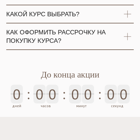
КАКОЙ КУРС ВЫБРАТЬ?
КАК ОФОРМИТЬ РАССРОЧКУ НА
ПОКУПКУ КУРСА?
До конца акции
0
:
0
0
:
0
0
:
0
0
0
0
0
0
0
0
0
дней
часов
минут
секунд